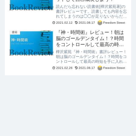
読んだら忘れない読書術[樺沢紫苑著]の
書評レビューです。読書しても内容を忘
れてしまうのは◯◯が足りないからだっ
た！？スキマ時間を活用して、忙しい人
Freedom Street
2021.02.12
2021.08.17
でもできる読書術を紹介。
『神・時間術』レビュー！朝は
書籍
脳のゴールデンタイム！？時間
をコントロールして最高の時短
を手に入れる！
樺沢紫苑『神・時間術』書評レビュー！
朝は脳のゴールデンタイム！？時間をコ
ントロールして最高の時短を手に入れ
る！1日24時間じゃ足りない、もっと効
Freedom Street
2021.02.26
2021.08.17
率的に1日を過ごしたい。趣味や自己投
資の時間を増やしたいという方におすす
め。