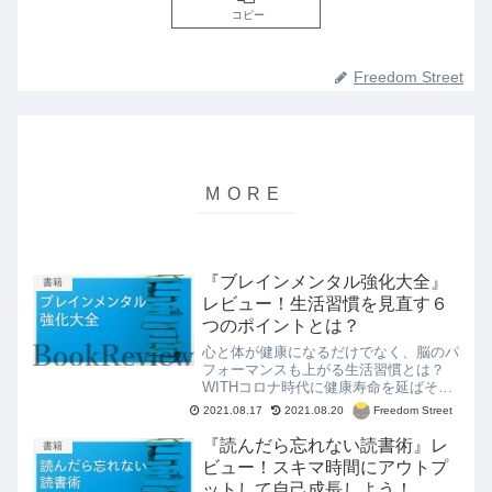
コピー
Freedom Street
『ブレインメンタル強化大全』
書籍
レビュー！生活習慣を見直す６
つのポイントとは？
心と体が健康になるだけでなく、脳のパ
フォーマンスも上がる生活習慣とは？
WITHコロナ時代に健康寿命を延ばそ
う！
Freedom Street
2021.08.17
2021.08.20
『読んだら忘れない読書術』レ
書籍
ビュー！スキマ時間にアウトプ
ットして自己成長しよう！