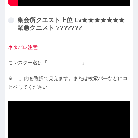
集会所クエスト上位 Lv★★★★★★★
緊急クエスト ???????
ネタバレ注意！
モンスター名は
「
ナルハタタヒメ
」
※「 」内を選択で見えます。または検索バーなどにコ
ピペしてください。