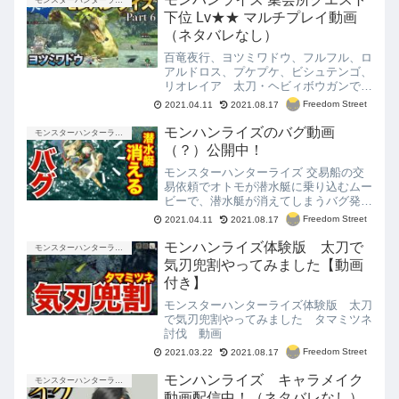
モンスターハンターライズ
下位 Lv★★ マルチプレイ動画
（ネタバレなし）
百竜夜行、ヨツミワドウ、フルフル、ロ
アルドロス、プケプケ、ビシュテンゴ、
リオレイア 太刀・ヘビィボウガンで攻
略！
Freedom Street
2021.04.11
2021.08.17
モンハンライズのバグ動画
モンスターハンターライズ
（？）公開中！
モンスターハンターライズ 交易船の交
易依頼でオトモが潜水艇に乗り込むムー
ビーで、潜水艇が消えてしまうバグ発
生！ラージャンが誰もいない壁に向かっ
Freedom Street
2021.04.11
2021.08.17
てぴょんぴょんジャンプし続ける？
モンハンライズ体験版 太刀で
モンスターハンターライズ
気刃兜割やってみました【動画
付き】
モンスターハンターライズ体験版 太刀
で気刃兜割やってみました タマミツネ
討伐 動画
Freedom Street
2021.03.22
2021.08.17
モンハンライズ キャラメイク
モンスターハンターライズ
動画配信中！（ネタバレなし）