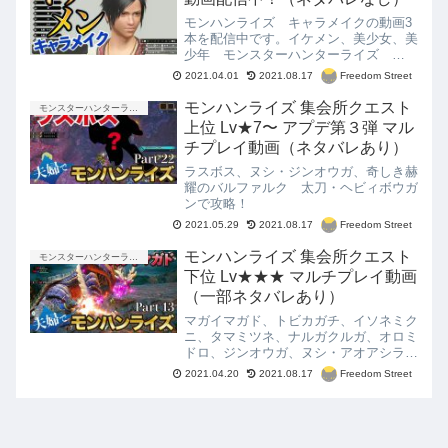
モンハンライズ キャラメイクの動画3
本を配信中です。イケメン、美少女、美
少年 モンスターハンターライズ
MHRise
Freedom Street
2021.04.01
2021.08.17
モンハンライズ 集会所クエスト
モンスターハンターライズ
上位 Lv★7〜 アプデ第３弾 マル
チプレイ動画（ネタバレあり）
ラスボス、ヌシ・ジンオウガ、奇しき赫
耀のバルファルク 太刀・ヘビィボウガ
ンで攻略！
Freedom Street
2021.05.29
2021.08.17
モンハンライズ 集会所クエスト
モンスターハンターライズ
下位 Lv★★★ マルチプレイ動画
（一部ネタバレあり）
マガイマガド、トビカガチ、イソネミク
ニ、タマミツネ、ナルガクルガ、オロミ
ドロ、ジンオウガ、ヌシ・アオアシラ、
百竜夜行 太刀・ヘビィボウガンで攻
Freedom Street
2021.04.20
2021.08.17
略！