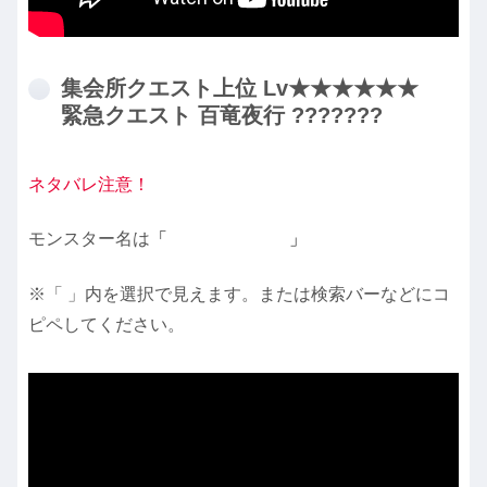
集会所クエスト上位 Lv★★★★★★
緊急クエスト 百竜夜行 ???????
ネタバレ注意！
モンスター名は
「
イブシマキヒコ
」
※「 」内を選択で見えます。または検索バーなどにコ
ピペしてください。