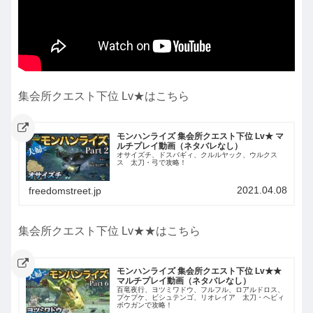
集会所クエスト下位 Lv★はこちら
モンハンライズ 集会所クエスト下位 Lv★ マ
ルチプレイ動画（ネタバレなし）
オサイズチ、ドスバギィ、クルルヤック、ウルクス
ス 太刀・弓で攻略！
2021.04.08
freedomstreet.jp
集会所クエスト下位 Lv★★はこちら
モンハンライズ 集会所クエスト下位 Lv★★
マルチプレイ動画（ネタバレなし）
百竜夜行、ヨツミワドウ、フルフル、ロアルドロス、
プケプケ、ビシュテンゴ、リオレイア 太刀・ヘビィ
ボウガンで攻略！