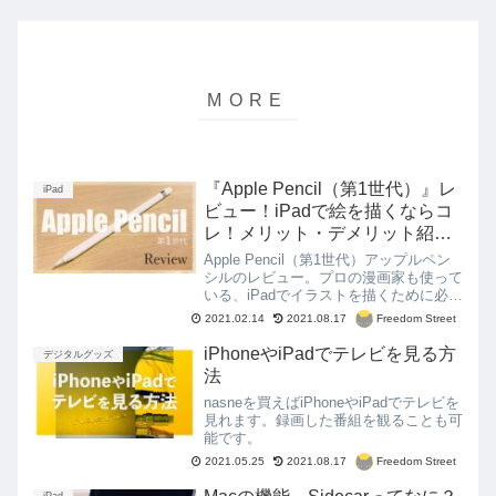
『Apple Pencil（第1世代）』レ
iPad
ビュー！iPadで絵を描くならコ
レ！メリット・デメリット紹
介！
Apple Pencil（第1世代）アップルペン
シルのレビュー。プロの漫画家も使って
いる、iPadでイラストを描くために必要
なApple Pencilのメリット・デメリット
Freedom Street
2021.02.14
2021.08.17
を紹介します。実際に使ってみて分かっ
た3つのポイント
iPhoneやiPadでテレビを見る方
デジタルグッズ
法
nasneを買えばiPhoneやiPadでテレビを
見れます。録画した番組を観ることも可
能です。
Freedom Street
2021.05.25
2021.08.17