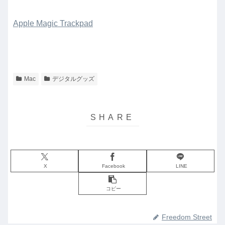
Apple Magic Trackpad
Mac
デジタルグッズ
X
Facebook
LINE
コピー
Freedom Street