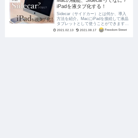
Macの機能、Sidecarってなに？
iPad
iPadを液タブ化する！
Sidecar（サイドカー）とは何か、導入
方法を紹介。MacにiPadを接続して液晶
タブレットとして使うことができます。
Apple Pencilに対応していてイラストも
Freedom Street
2021.02.13
2021.08.17
描ける！