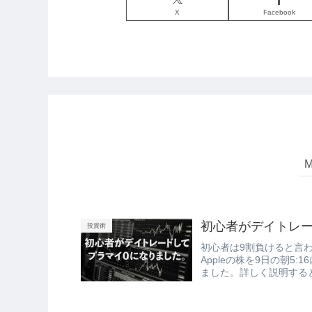
X
Facebook
初心者がデイトレ
投資術
初心者は9割負けると言
Appleの株を9日の朝5:1
ました。詳しく説明すると、