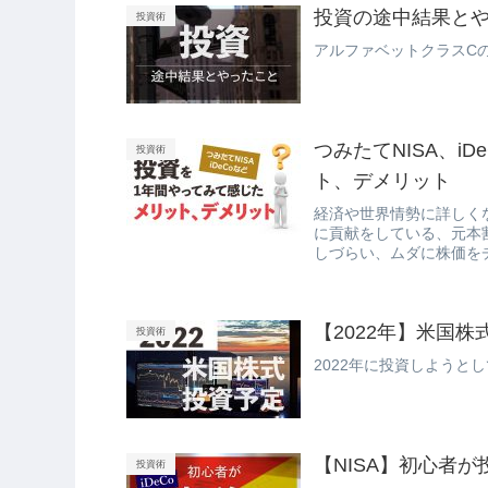
投資の途中結果と
投資術
アルファベットクラスC
つみたてNISA、i
投資術
ト、デメリット
経済や世界情勢に詳しく
に貢献をしている、元本
しづらい、ムダに株価を
【2022年】米国株
投資術
2022年に投資しようと
【NISA】初心者が
投資術