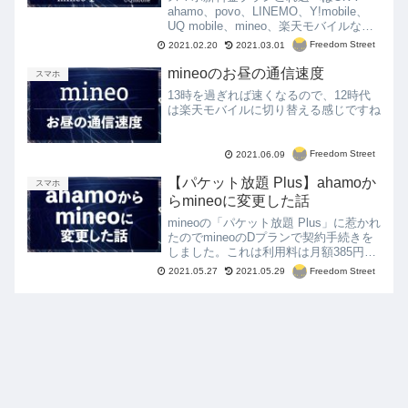
ahamo、povo、LINEMO、Y!mobile、
UQ mobile、mineo、楽天モバイルなど
を比較して、おすすめの料金プランを解
Freedom Street
2021.02.20
2021.03.01
説。
mineoのお昼の通信速度
スマホ
13時を過ぎれば速くなるので、12時代
は楽天モバイルに切り替える感じですね
Freedom Street
2021.06.09
【パケット放題 Plus】ahamoか
スマホ
らmineoに変更した話
mineoの「パケット放題 Plus」に惹かれ
たのでmineoのDプランで契約手続きを
しました。これは利用料は月額385円で
データが最大1.5Mbpsで使い放題になる
Freedom Street
2021.05.27
2021.05.29
というものです。