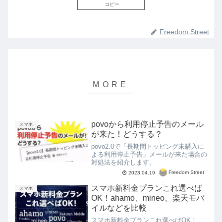
コピー
Freedom Street
povoから利用停止予告のメール
スマホ
が来た！どうする？
povo2.0で「長期間トッピング未購入に
よる利用停止予告」メールが来た場合の
対処法を紹介します。
Freedom Street
2023.04.19
スマホ新料金プランこれ選べば
スマホ
OK！ahamo、mineo、楽天モバ
イルなどを比較
スマホ新料金プランこれ選べばOK！